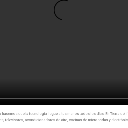
cemos que la tecnología llegue a tus manos todos los días. En Tierra del fu
ares, televisores, acondicionadores de aire, cocinas de microondas y electróni