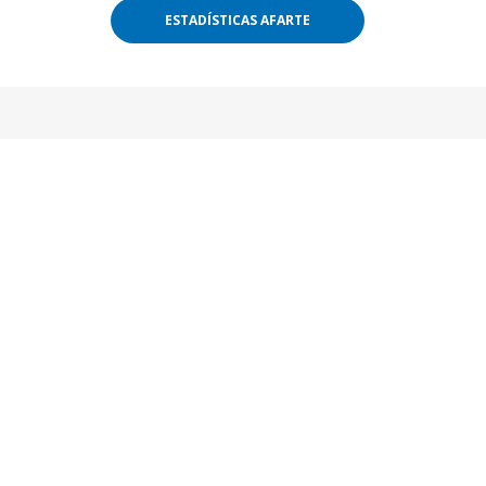
ESTADÍSTICAS AFARTE
FACTURACIÓN
IND
2023
9
2.911
De los
Millones USD
come